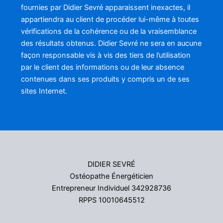
fournies par Didier Sevré apparaissent inexactes, il
appartiendra au client de procéder lui-même à toutes
vérifications de la cohérence ou de la vraisemblance
des résultats obtenus. Didier Sevré ne sera en aucune
façon responsable vis à vis des tiers de l’utilisation
par le client des informations ou de leur absence
contenues dans ses produits y compris un de ses
sites Internet.
DIDIER SEVRÉ
Ostéopathe Énergéticien
Entrepreneur Individuel 342928736
RPPS 10010645512